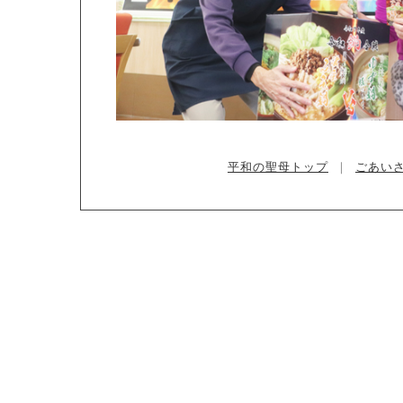
平和の聖母トップ
｜
ごあい